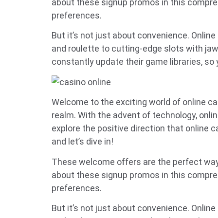
about these signup promos in this compre
preferences.
But it’s not just about convenience. Onlin
and roulette to cutting-edge slots with ja
constantly update their game libraries, so 
Welcome to the exciting world of online ca
realm. With the advent of technology, onlin
explore the positive direction that online 
and let’s dive in!
These welcome offers are the perfect way 
about these signup promos in this compre
preferences.
But it’s not just about convenience. Onlin