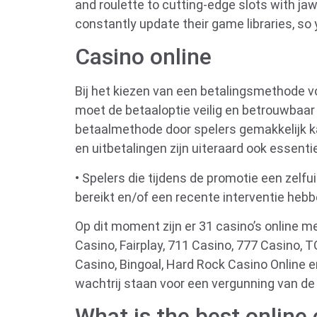
and roulette to cutting-edge slots with ja
constantly update their game libraries, so 
Casino online
Bij het kiezen van een betalingsmethode vo
moet de betaaloptie veilig en betrouwbaar 
betaalmethode door spelers gemakkelijk ka
en uitbetalingen zijn uiteraard ook essentie
• Spelers die tijdens de promotie een zelf
bereikt en/of een recente interventie heb
Op dit moment zijn er 31 casino’s online m
Casino, Fairplay, 711 Casino, 777 Casino,
Casino, Bingoal, Hard Rock Casino Online en
wachtrij staan voor een vergunning van de
What is the best online