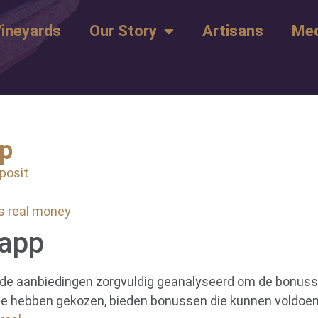
ineyards
Our Story
Artisans
Med
pp
posit
ys real money
 app
nde aanbiedingen zorgvuldig geanalyseerd om de bonusse
we hebben gekozen, bieden bonussen die kunnen voldoe