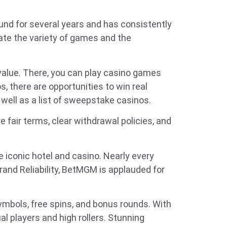
und for several years and has consistently
iate the variety of games and the
 value. There, you can play casino games
, there are opportunities to win real
well as a list of sweepstake casinos.
 fair terms, clear withdrawal policies, and
 iconic hotel and casino. Nearly every
and Reliability, BetMGM is applauded for
ymbols, free spins, and bonus rounds. With
al players and high rollers. Stunning