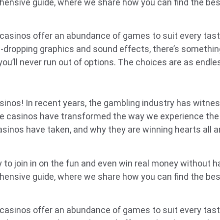
hensive guide, where we share how you can find the bes
e casinos offer an abundance of games to suit every tast
w-dropping graphics and sound effects, there’s somethin
you’ll never run out of options. The choices are as endles
sinos! In recent years, the gambling industry has witnes
e casinos have transformed the way we experience the thr
casinos have taken, and why they are winning hearts all ar
to join in on the fun and even win real money without h
hensive guide, where we share how you can find the bes
e casinos offer an abundance of games to suit every tast