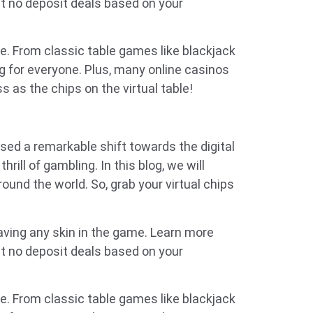
t no deposit deals based on your
e. From classic table games like blackjack
g for everyone. Plus, many online casinos
s as the chips on the virtual table!
sed a remarkable shift towards the digital
ill of gambling. In this blog, we will
ound the world. So, grab your virtual chips
aving any skin in the game. Learn more
t no deposit deals based on your
e. From classic table games like blackjack