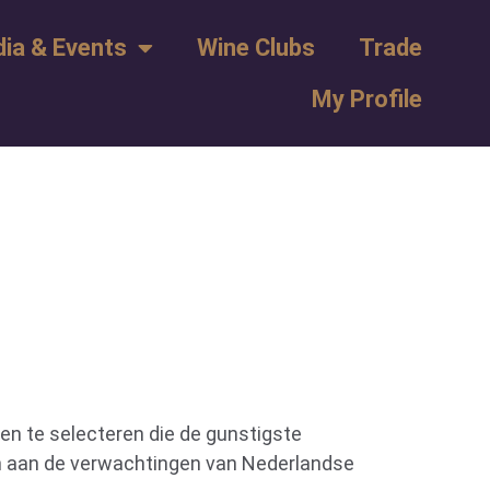
ia & Events
Wine Clubs
Trade
My Profile
n te selecteren die de gunstigste
n aan de verwachtingen van Nederlandse